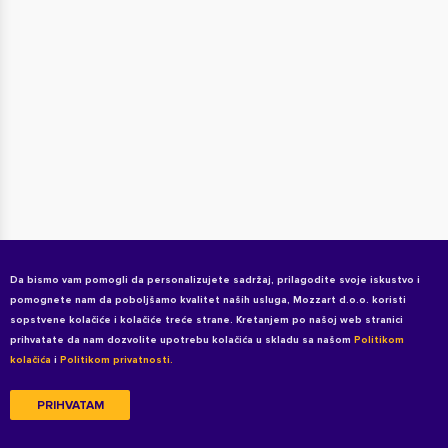
Da bismo vam pomogli da personalizujete sadržaj, prilagodite svoje iskustvo i
pomognete nam da poboljšamo kvalitet naših usluga, Mozzart d.o.o. koristi
sopstvene kolačiće i kolačiće treće strane. Kretanjem po našoj web stranici
prihvatate da nam dozvolite upotrebu kolačića u skladu sa našom
Politikom
kolačića
i
Politikom privatnosti.
PRIHVATAM