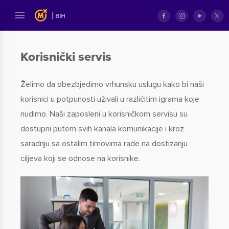
BIH
Korisnički servis
Želimo da obezbjedimo vrhunsku uslugu kako bi naši
korisnici u potpunosti uživali u različitim igrama koje
nudimo. Naši zaposleni u korisničkom servisu su
dostupni putem svih kanala komunikacije i kroz
saradnju sa ostalim timovima rade na dostizanju
ciljeva koji se odnose na korisnike.